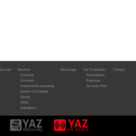
Accueil
Services
Backstage
Yaz Production
Contact
Concerts
Présentation
Festivals
Expertise
évènements marketing
Services Plus
Soirées & Clubbing
Sports
Mode
animations