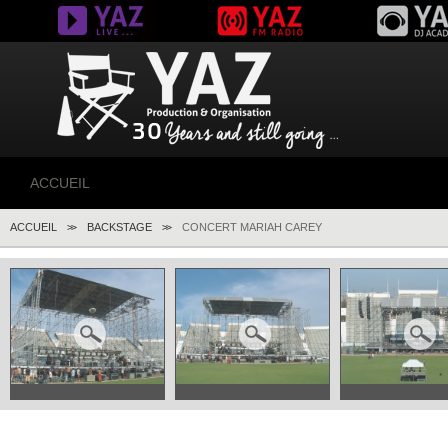
ACCUEIL
ACCUEIL
BACKSTAGE
CONCERT MARIAH CAREY
>>
>>
SERVICES
CONCERTS
FESTIVALS
ÉVÈNEMENTS
MARKETING
BACKSTAGE
YAZ PRODUCTION
PRÉSENTATION
EXPERTISE