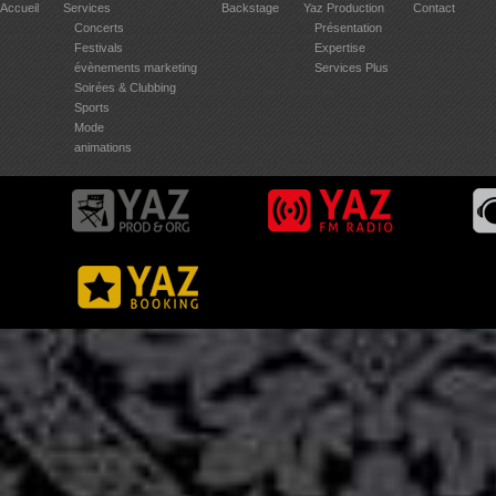
Accueil
Services
Backstage
Yaz Production
Contact
Concerts
Présentation
Festivals
Expertise
évènements marketing
Services Plus
Soirées & Clubbing
Sports
Mode
animations