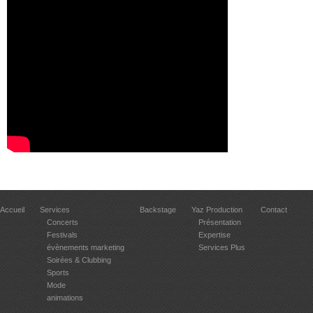
Accueil
Services
Backstage
Yaz Production
Contact
Concerts
Présentation
Festivals
Expertise
évènements marketing
Services Plus
Soirées & Clubbing
Sports
Mode
animations