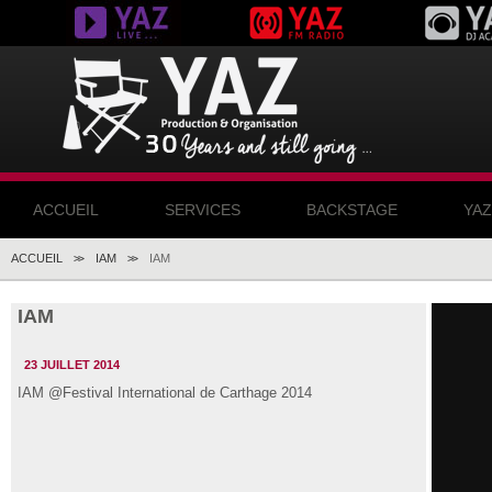
ACCUEIL
SERVICES
BACKSTAGE
YA
ACCUEIL
IAM
IAM
>>
>>
IAM
23 JUILLET 2014
IAM @Festival International de Carthage 2014