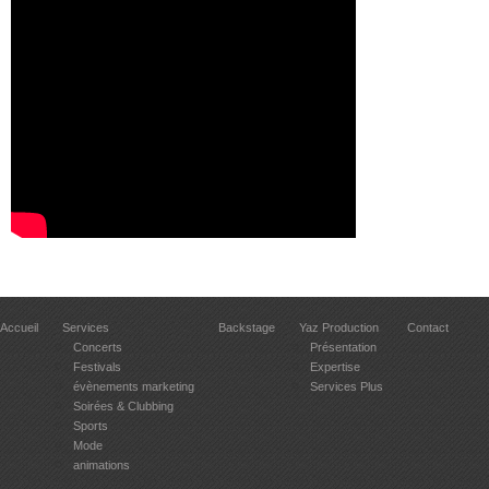
Accueil
Services
Backstage
Yaz Production
Contact
Concerts
Présentation
Festivals
Expertise
évènements marketing
Services Plus
Soirées & Clubbing
Sports
Mode
animations