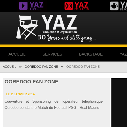
ACCUEIL
SERVICES
BACKSTAGE
YA
ACCUEIL
OOREDOO FAN ZONE
OOREDOO FAN ZONE
>>
>>
OOREDOO FAN ZONE
LE 2 JANVIER 2014
Couverture et Sponsoring de l'opérateur téléphonique
Ooredoo pendant le Match de Football PSG - Real Madrid