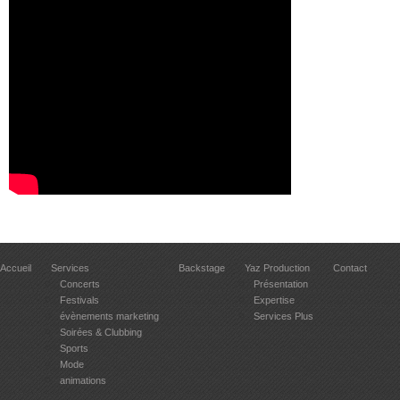
Accueil
Services
Backstage
Yaz Production
Contact
Concerts
Présentation
Festivals
Expertise
évènements marketing
Services Plus
Soirées & Clubbing
Sports
Mode
animations