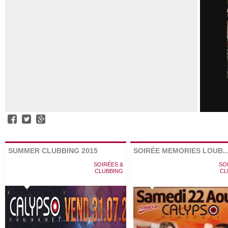
SUMMER CLUBBING 2015
SOIRÉE MEMORIES LOUB..
SOIRÉES &
SO
CLUBBING
CL
Memories made in Beyrouth avec
libanaise Fadi Harb, et la d
brésilienne Daianne; Hosted by 