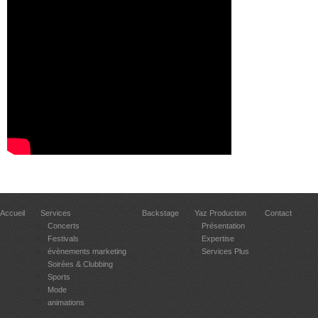
Accueil
Services
Backstage
Yaz Production
Contact
Concerts
Présentation
Festivals
Expertise
évènements marketing
Services Plus
Soirées & Clubbing
Sports
Mode
animations