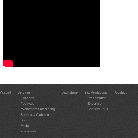
Accueil
Services
Backstage
Yaz Production
Contact
Concerts
Présentation
Festivals
Expertise
évènements marketing
Services Plus
Soirées & Clubbing
Sports
Mode
animations