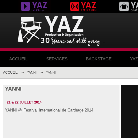
ACCUEIL
SERVICES
BACKSTAGE
YA
ACCUEIL
YANNI
YANNI
>>
>>
YANNI
21 & 22 JUILLET 2014
YANNI @ Festival International de Carthage 2014